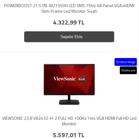
POWERBOOST 21.5 PB-M2155VH LED 5MS 75Hz VA Panel VGA+HDMI
Slim-Frame Led Monitör Siyah
4.322,99 TL
Sepete Ekle
Ücretsiz Kargo
Stokta yok
VIEWSONIC 23,8 VA2432-H-2 FULL HD 100Hz 1ms VGA HDMI Full HD Led
Monitör
5.597,01 TL