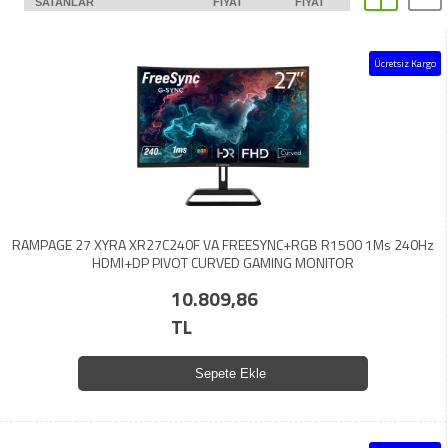
SATANLAR
FIYAT
FIYAT
Ücretsiz Kargo
RAMPAGE 27 XYRA XR27C240F VA FREESYNC+RGB R1500 1Ms 240Hz
HDMI+DP PIVOT CURVED GAMING MONITOR
10.809,86
TL
Sepete Ekle