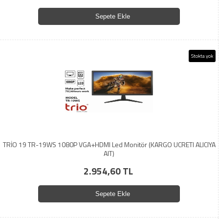
Sepete Ekle
Stokta yok
TRİO 19 TR-19WS 1080P VGA+HDMI Led Monitör (KARGO UCRETI ALICIYA
AIT)
2.954,60 TL
Sepete Ekle