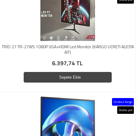
TRİO 27 TR-27WS 1080P VGA+HDMI Led Monitör (KARGO UCRETI ALICIYA
AIT)
6.397,74 TL
Sepete Ekle
Ücretsiz Kargo
Stokta yok