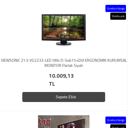
Ücretsiz Kargo
Stokta yok
VIEWSONIC 21.5 VG2233-LED 5Ms D-Sub15+DVI ERGONOMIK KURUMSAL
MONITOR Parlak Siyah
10.009,13
TL
Sepete Ekle
Ücretsiz Kargo
Stokta yok