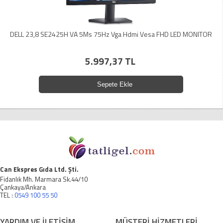
DELL 23,8 SE2425H VA 5Ms 75Hz Vga Hdmi Vesa FHD LED MONITOR
5.997,37 TL
Sepete Ekle
Can Ekspres Gıda Ltd. Şti.
Fidanlık Mh. Marmara Sk.44/10
Çankaya/Ankara
TEL :
0549 100 55 50
YARDIM VE İLETİŞİM
MÜŞTERİ HİZMETLERİ