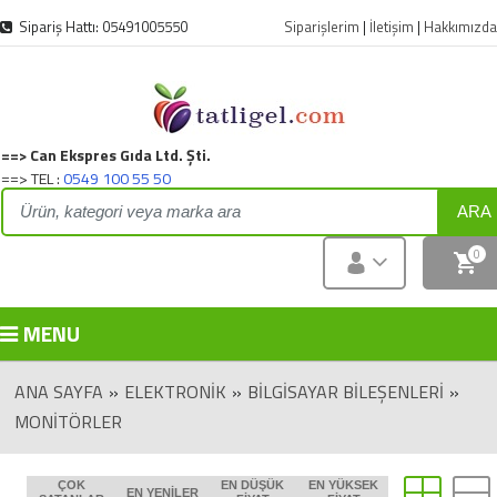
Sipariş Hattı: 05491005550
Siparişlerim
|
İletişim
|
Hakkımızda
==> Can Ekspres Gıda Ltd. Şti.
==> TEL :
0549 100 55 50
ARA
0
MENU
ANA SAYFA
»
ELEKTRONIK
»
BILGISAYAR BILEŞENLERI
»
MONITÖRLER
ÇOK
EN DÜŞÜK
EN YÜKSEK
EN YENILER