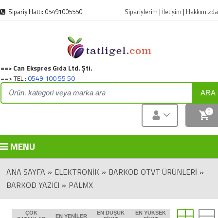
Sipariş Hattı: 05491005550
Siparişlerim
|
İletişim
|
Hakkımızda
==> Can Ekspres Gıda Ltd. Şti.
==> TEL :
0549 100 55 50
ARA
0
MENU
ANA SAYFA
»
ELEKTRONIK
»
BARKOD OTVT ÜRÜNLERİ
»
BARKOD YAZICI
»
PALMX
ÇOK
EN DÜŞÜK
EN YÜKSEK
EN YENILER