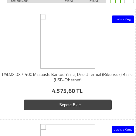
SATANLAR
FIYAT
FIYAT
Ücretsiz Kargo
PALMX DXP-400 Masaüstü Barkod Yazıcı, Direkt Termal (Ribonsuz) Baskı,
(USB-Ethernet)
4.575,60 TL
Sepete Ekle
Ücretsiz Kargo