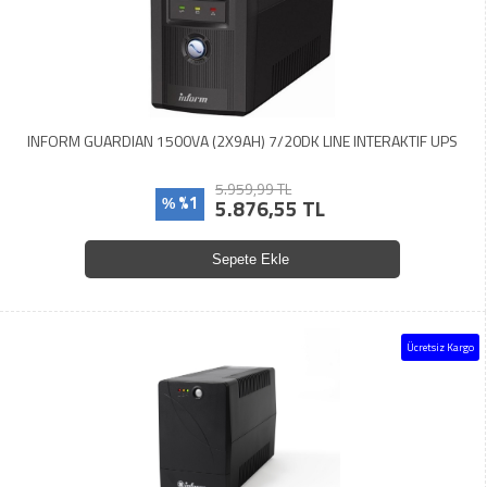
INFORM GUARDIAN 1500VA (2X9AH) 7/20DK LINE INTERAKTIF UPS
5.959,99 TL
%1
5.876,55 TL
%
Sepete Ekle
Ücretsiz Kargo