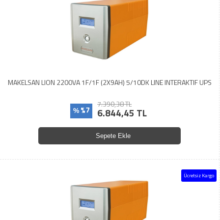
MAKELSAN LION 2200VA 1F/1F (2X9AH) 5/10DK LINE INTERAKTIF UPS
7.390,38 TL
%7
6.844,45 TL
%
Sepete Ekle
Ücretsiz Kargo