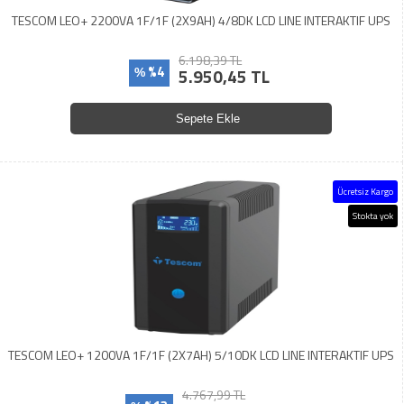
TESCOM LEO+ 2200VA 1F/1F (2X9AH) 4/8DK LCD LINE INTERAKTIF UPS
6.198,39 TL
%4
5.950,45 TL
%
Sepete Ekle
Ücretsiz Kargo
Stokta yok
TESCOM LEO+ 1200VA 1F/1F (2X7AH) 5/10DK LCD LINE INTERAKTIF UPS
4.767,99 TL