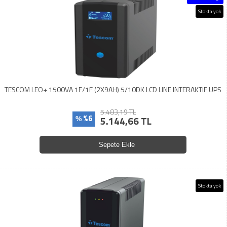
Stokta yok
TESCOM LEO+ 1500VA 1F/1F (2X9AH) 5/10DK LCD LINE INTERAKTIF UPS
5.483,19 TL
%6
5.144,66 TL
%
Sepete Ekle
Stokta yok