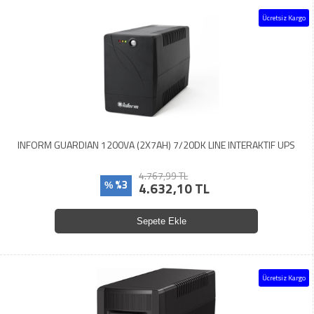
Ücretsiz Kargo
INFORM GUARDIAN 1200VA (2X7AH) 7/20DK LINE INTERAKTIF UPS
4.767,99 TL
%3
4.632,10 TL
%
Sepete Ekle
Ücretsiz Kargo