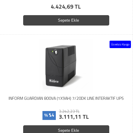
4.424,69 TL
Sepete Ekle
Ücretsiz Kargo
INFORM GUARDIAN 800VA (1X9AH) 7/20DK LINE INTERAKTIF UPS
3.242,23 TL
%4
3.111,11 TL
%
Sepete Ekle