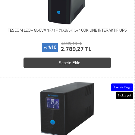
TESCOM LEO+ 850VA 1F/1F (1X9AH) 5/10DK LINE INTERAKTIF UPS
3.099,19 TL
%10
2.789,27 TL
%
Sepete Ekle
Ücretsiz Kargo
Stokta yok