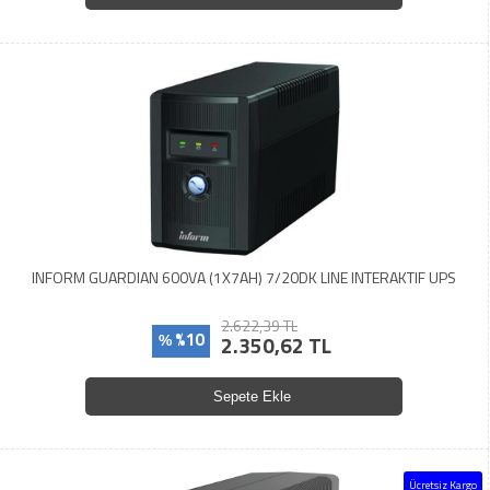
INFORM GUARDIAN 600VA (1X7AH) 7/20DK LINE INTERAKTIF UPS
2.622,39 TL
%10
2.350,62 TL
%
Sepete Ekle
Ücretsiz Kargo