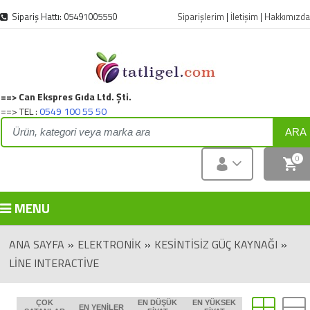
Sipariş Hattı: 05491005550
Siparişlerim
|
İletişim
|
Hakkımızda
==> Can Ekspres Gıda Ltd. Şti.
==> TEL :
0549 100 55 50
ARA
0
MENU
ANA SAYFA
»
ELEKTRONIK
»
KESINTISIZ GÜÇ KAYNAĞI
»
LINE INTERACTIVE
ÇOK
EN DÜŞÜK
EN YÜKSEK
EN YENILER