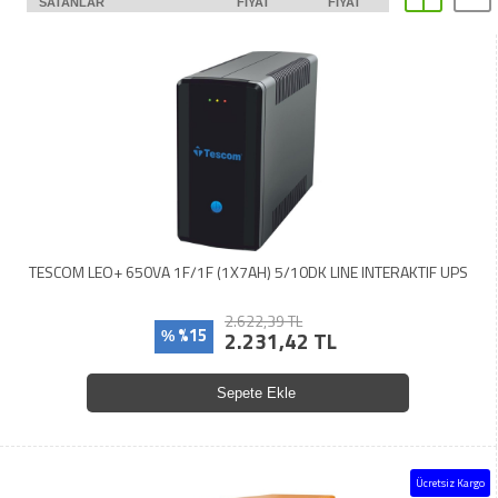
SATANLAR
FIYAT
FIYAT
TESCOM LEO+ 650VA 1F/1F (1X7AH) 5/10DK LINE INTERAKTIF UPS
2.622,39 TL
%15
2.231,42 TL
%
Sepete Ekle
Ücretsiz Kargo