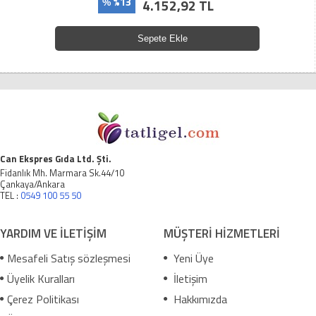
%13
4.152,92 TL
%
Sepete Ekle
Can Ekspres Gıda Ltd. Şti.
Fidanlık Mh. Marmara Sk.44/10
Çankaya/Ankara
TEL :
0549 100 55 50
YARDIM VE İLETİŞİM
MÜŞTERİ HİZMETLERİ
Mesafeli Satış sözleşmesi
Yeni Üye
Üyelik Kuralları
İletişim
Çerez Politikası
Hakkımızda