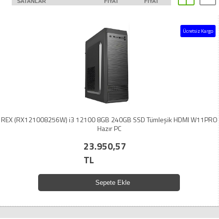
SATANLAR
FIYAT
FIYAT
Ücretsiz Kargo
REX (RX121008256W) i3 12100 8GB 240GB SSD Tümleşik HDMI W11PRO
Hazır PC
23.950,57
TL
Sepete Ekle