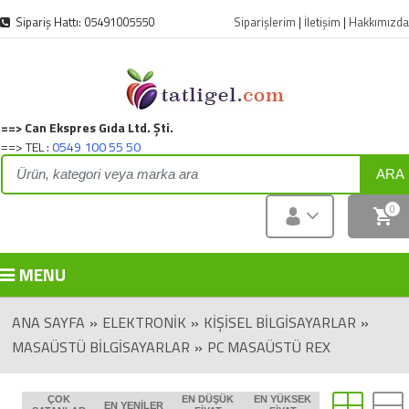
Sipariş Hattı: 05491005550
Siparişlerim
|
İletişim
|
Hakkımızda
==> Can Ekspres Gıda Ltd. Şti.
==> TEL :
0549 100 55 50
ARA
0
MENU
ANA SAYFA
»
ELEKTRONIK
»
KIŞISEL BILGISAYARLAR
»
MASAÜSTÜ BILGISAYARLAR
»
PC MASAÜSTÜ REX
ÇOK
EN DÜŞÜK
EN YÜKSEK
EN YENILER