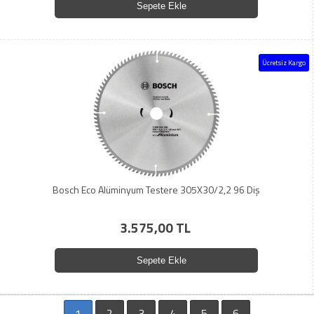
Sepete Ekle
Ücretsiz Kargo
Bosch Eco Alüminyum Testere 305X30/2,2 96 Diş
3.575,00 TL
Sepete Ekle
1
2
3
4
5
6