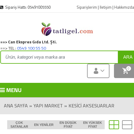
Sipariş Hattı: 05491005550
Siparişlerim
|
İletişim
|
Hakkımızda
==> Can Ekspres Gıda Ltd. Şti.
==> TEL :
0549 100 55 50
ARA
0
MENU
ANA SAYFA
»
YAPI MARKET
»
KESICI AKSESUARLAR
ÇOK
EN DÜŞÜK
EN YÜKSEK
EN YENILER
SATANLAR
FIYAT
FIYAT