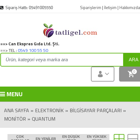
Sipariş Hattı: 05491005550
Siparişlerim
|
İletişim
|
Hakkımızda
==> Can Ekspres Gıda Ltd. Şti.
==> TEL :
0549 100 55 50
ARA
0
MENU
ANA SAYFA
»
ELEKTRONIK
»
BİLGİSAYAR PARÇALARI
»
MONITÖR
»
QUANTUM
ÇOK
EN DÜŞÜK
EN YÜKSEK
EN YENILER