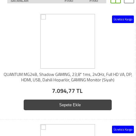
SATANLAR
FIYAT
FIYAT
Ücretsiz Kargo
QUANTUM MG24B, Shadow GAMING, 23,8" 1ms, 240Hz, Full HD VA, DP,
HDMI, USB, Dahili Hoparlör, GAMING Monitör (Siyah)
7.094,77 TL
Sepete Ekle
Ücretsiz Kargo