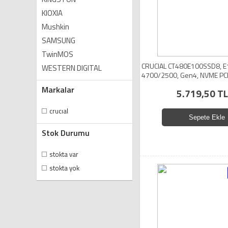
KIOXIA
Mushkin
SAMSUNG
TwinMOS
CRUCIAL CT480E100SSD8, E
WESTERN DIGITAL
4700/2500, Gen4, NVME PCI
SSD
Markalar
5.719,50 TL
crucial
Sepete Ekle
Stok Durumu
stokta var
stokta yok