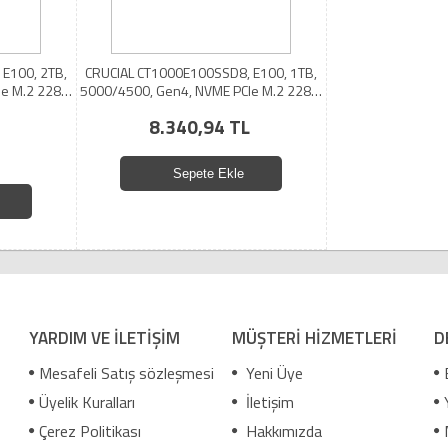
E100, 2TB,
CRUCIAL CT1000E100SSD8, E100, 1TB,
e M.2 2280,
5000/4500, Gen4, NVME PCIe M.2 2280,
SSD
8.340,94 TL
Sepete Ekle
YARDIM VE İLETİŞİM
MÜŞTERİ HİZMETLERİ
D
Mesafeli Satış sözleşmesi
Yeni Üye
Üyelik Kuralları
İletişim
Çerez Politikası
Hakkımızda