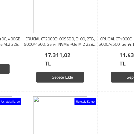
100, 480GB,
CRUCIAL CT2000E100SSD8, E100, 2TB,
CRUCIAL CT1000E1
e M.2 2280,
5000/4500, Gen4, NVME PCIe M.2 2280,
5000/4500, Gen4, 
SSD
S
17.311,02
11.43
TL
TL
Sepete Ekle
Sep
Ücretsiz Kargo
Ücretsiz Kargo