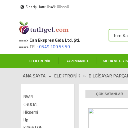
Sipariş Hattı: 05491005550
Tüm Kat
===> Can Ekspres Gıda Ltd. Şti.
===> TEL :
0549 100 55 50
ELEKTRONIK
YAPI MARKET
MODA VE GIYI
ANA SAYFA
»
ELEKTRONIK
»
BİLGİSAYAR PARÇA
ÇOK SATANLAR
BWIN
CRUCIAL
Hiksemi
Hp
KINGSTON