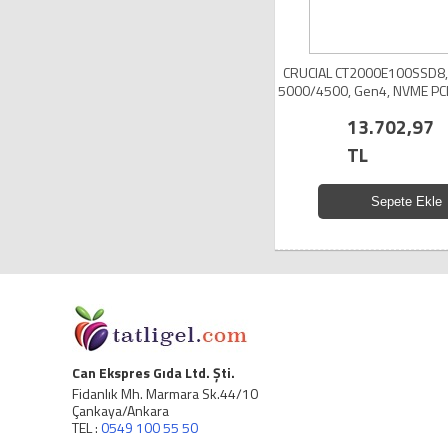
CRUCIAL CT2000E100SSD8, 
5000/4500, Gen4, NVME PCI
SSD
13.702,97
TL
Sepete Ekle
Can Ekspres Gıda Ltd. Şti.
Fidanlık Mh. Marmara Sk.44/10
Çankaya/Ankara
TEL :
0549 100 55 50