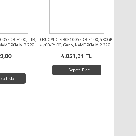
00SSD8, E100, 1TB,
CRUCIAL CT480E100SSD8, E100, 480GB,
NVME PCIe M.2 2280,
4700/2500, Gen4, NVME PCIe M.2 2280,
SD
SSD
9,00
4.051,31 TL
Sepete Ekle
ete Ekle