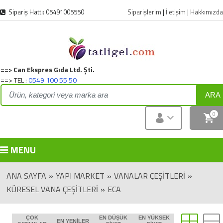
Sipariş Hattı: 05491005550
Siparişlerim
|
İletişim
|
Hakkımızda
==> Can Ekspres Gıda Ltd. Şti.
==> TEL :
0549 100 55 50
ARA
0
MENU
ANA SAYFA
»
YAPI MARKET
»
VANALAR ÇEŞITLERI
»
KÜRESEL VANA ÇEŞITLERI
»
ECA
ÇOK
EN DÜŞÜK
EN YÜKSEK
EN YENILER