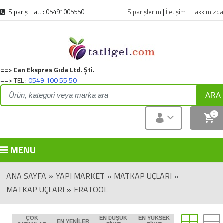
Sipariş Hattı: 05491005550
Siparişlerim
|
İletişim
|
Hakkımızda
==> Can Ekspres Gıda Ltd. Şti.
==> TEL :
0549 100 55 50
ARA
0
MENU
ANA SAYFA
»
YAPI MARKET
»
MATKAP UÇLARI
»
MATKAP UÇLARI
»
ERATOOL
ÇOK
EN DÜŞÜK
EN YÜKSEK
EN YENILER