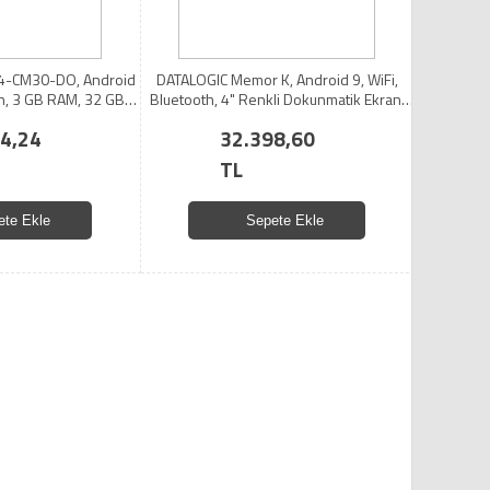
-CM30-DO, Android
DATALOGIC Memor K, Android 9, WiFi,
th, 3 GB RAM, 32 GB
Bluetooth, 4" Renkli Dokunmatik Ekran,
5" Dokunmatik Ekran,
8MP Arka Kamera, 2D Karekod, EL
4,24
32.398,60
, El Terminali
Terminali (Kılıf var)
TL
ete Ekle
Sepete Ekle