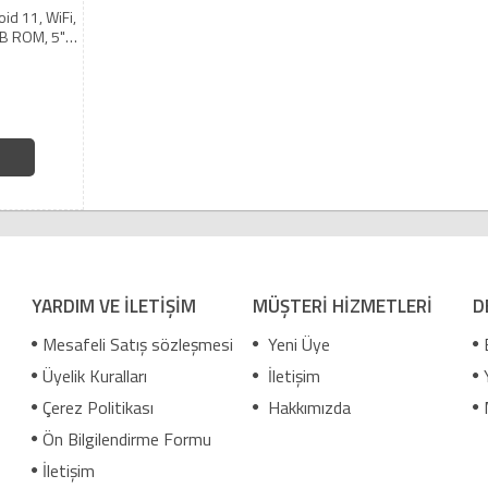
d 11, WiFi,
GB ROM, 5"
 Karekod, EL
k)
YARDIM VE İLETİŞİM
MÜŞTERİ HİZMETLERİ
D
Mesafeli Satış sözleşmesi
Yeni Üye
Üyelik Kuralları
İletişim
Çerez Politikası
Hakkımızda
Ön Bilgilendirme Formu
İletişim