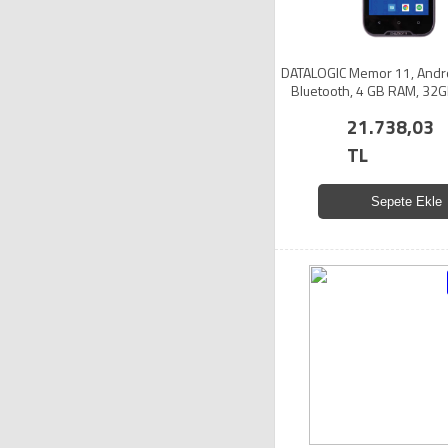
DATALOGIC Memor 11, Androi
Bluetooth, 4 GB RAM, 32
Renkli Dokunmatik Ekran, 2D
21.738,03
Terminali (Kılıf yo
TL
Sepete Ekle