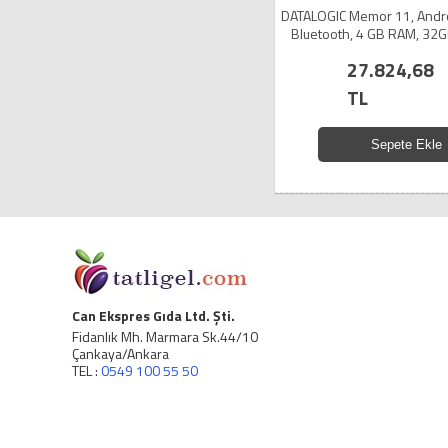
DATALOGIC Memor 11, Androi
Bluetooth, 4 GB RAM, 32
Renkli Dokunmatik Ekran, 2D
27.824,68
Terminali (Kılıf yo
TL
Sepete Ekle
Can Ekspres Gıda Ltd. Şti.
Fidanlık Mh. Marmara Sk.44/10
Çankaya/Ankara
TEL :
0549 100 55 50