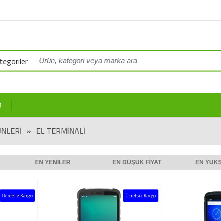
egoriler
M
NLERİ
»
EL TERMINALI
EN YENILER
EN DÜŞÜK FIYAT
EN YÜKS
Ücretsiz Kargo
Ücretsiz Kargo