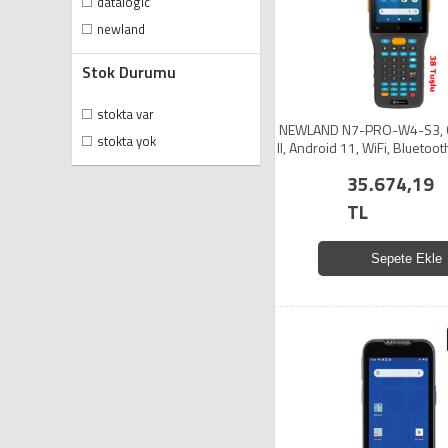
datalogic
newland
Stok Durumu
stokta var
NEWLAND N7-PRO-W4-S3, C
stokta yok
II, Android 11, WiFi, Bluetoo
64 GB ROM, 2D Karekod, 4"
35.674,19
Ekran, El Terminal
TL
Sepete Ekle