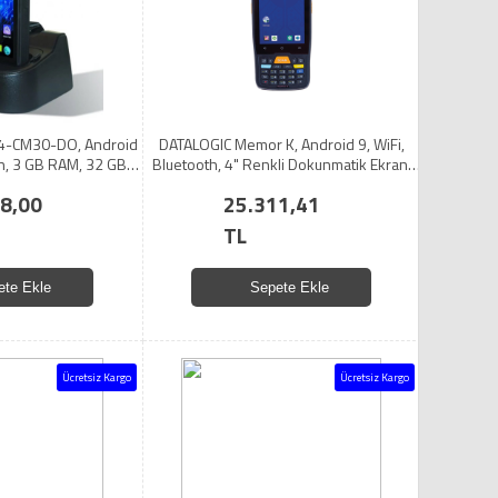
-CM30-DO, Android
DATALOGIC Memor K, Android 9, WiFi,
th, 3 GB RAM, 32 GB
Bluetooth, 4" Renkli Dokunmatik Ekran,
5" Dokunmatik Ekran,
8MP Arka Kamera, 2D Karekod, EL
8,00
25.311,41
, El Terminali
Terminali (Kılıf var)
TL
ete Ekle
Sepete Ekle
Ücretsiz Kargo
Ücretsiz Kargo