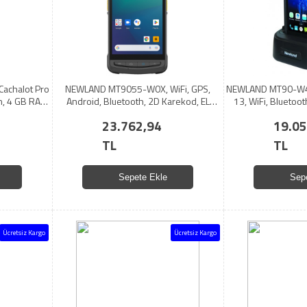
achalot Pro
NEWLAND MT9055-W0X, WiFi, GPS,
NEWLAND MT90-W4
th, 4 GB RAM,
Android, Bluetooth, 2D Karekod, EL
13, WiFi, Bluetoo
 Dokunmatik
Terminali
ROM, 2D Karekod, 
23.762,94
19.05
i
Kılıf+Cradle
TL
TL
Sepete Ekle
Sep
Ücretsiz Kargo
Ücretsiz Kargo