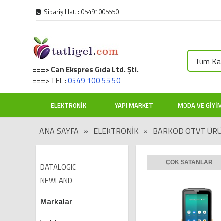
Sipariş Hattı: 05491005550
Tüm Kat
===> Can Ekspres Gıda Ltd. Şti.
===> TEL :
0549 100 55 50
ELEKTRONIK
YAPI MARKET
MODA VE GIYI
ANA SAYFA
»
ELEKTRONIK
»
BARKOD OTVT ÜRÜ
ÇOK SATANLAR
DATALOGIC
NEWLAND
Markalar