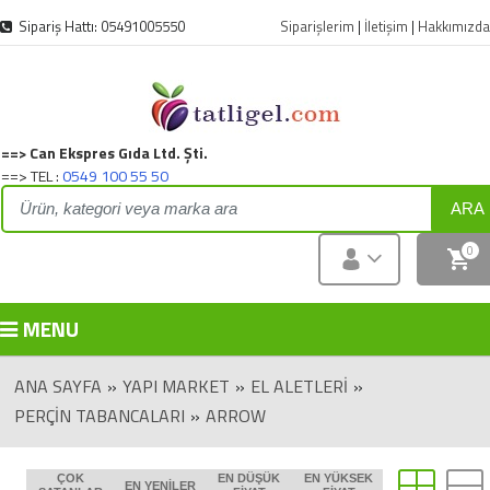
Sipariş Hattı: 05491005550
Siparişlerim
|
İletişim
|
Hakkımızda
==> Can Ekspres Gıda Ltd. Şti.
==> TEL :
0549 100 55 50
ARA
0
MENU
ANA SAYFA
»
YAPI MARKET
»
EL ALETLERI
»
PERÇIN TABANCALARI
»
ARROW
ÇOK
EN DÜŞÜK
EN YÜKSEK
EN YENILER