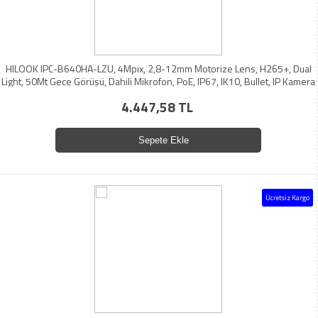
HILOOK IPC-B640HA-LZU, 4Mpix, 2,8-12mm Motorize Lens, H265+, Dual
Light, 50Mt Gece Görüşü, Dahili Mikrofon, PoE, IP67, IK10, Bullet, IP Kamera
4.447,58 TL
Sepete Ekle
Ücretsiz Kargo