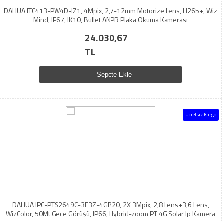
DAHUA ITC413-PW4D-IZ1, 4Mpix, 2,7-12mm Motorize Lens, H265+, Wiz
Mind, IP67, IK10, Bullet ANPR Plaka Okuma Kamerası
24.030,67
TL
Sepete Ekle
Ücretsiz Kargo
DAHUA IPC-PTS2649C-3E3Z-4GB20, 2X 3Mpix, 2,8 Lens+3,6 Lens,
WizColor, 50Mt Gece Görüşü, IP66, Hybrid-zoom PT 4G Solar Ip Kamera