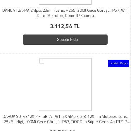
DAHUA T2A-PV, 2Mpix, 2,8mm Lens, H265, 30Mt Gece Görüşü, IP67, Wifi,
Dahili Mikrofon, Dome IP Kamera
3.112,54 TL
Sepete Ekle
Ücretsiz Kargo
DAHUA SDT4E425-4F-GB-A-PV1, 2X 4Mpix, 2,8-125mm Motorize Lens,
25x Starligt, 100Mt Gece Görüşü, IP67, TiOC Duo Süper Geniş Açı PTZ IP
Kamera