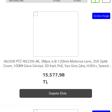
SATANLAR
FIYAT
FIYAT
Ücretsiz Kargo
HILOOK PTZ-N5225I-AE, 2Mpix, 4.8-120mm Motorize Lens, 25X Optik
Zoom, 100Mt Gece Görüşü, SD Kart, PoE, Ses Giriş Çıkış, H265+, Speed
Dome, PTZ IP Kamera (Ayak Dahil)
15.577,98
TL
Sepete Ekle