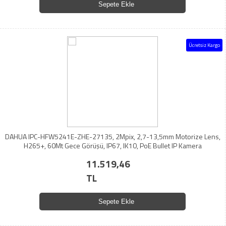
Sepete Ekle
Ücretsiz Kargo
DAHUA IPC-HFW5241E-ZHE-27135, 2Mpix, 2,7-13,5mm Motorize Lens,
H265+, 60Mt Gece Görüşü, IP67, IK10, PoE Bullet IP Kamera
11.519,46
TL
Sepete Ekle