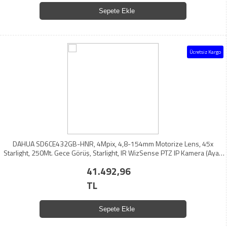
Sepete Ekle
Ücretsiz Kargo
DAHUA SD6CE432GB-HNR, 4Mpix, 4,8-154mm Motorize Lens, 45x
Starlight, 250Mt. Gece Görüş, Starlight, IR WizSense PTZ IP Kamera (Ayak
Dahil)
41.492,96
TL
Sepete Ekle