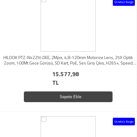
Ücretsiz Kargo
HILOOK PTZ-N4225I-DEE, 2Mpix, 4,8-120mm Motorize Lens, 25X Optik
Zoom, 100Mt Gece Görüşü, SD Kart, PoE, Ses Giriş Çıkış, H265+, Speed
Dome, PTZ IP Kamera (Ayak Dahil)
15.577,98
TL
Sepete Ekle
Ücretsiz Kargo