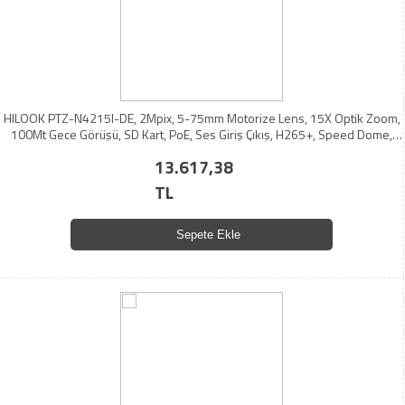
HILOOK PTZ-N4215I-DE, 2Mpix, 5-75mm Motorize Lens, 15X Optik Zoom,
100Mt Gece Görüşü, SD Kart, PoE, Ses Giriş Çıkış, H265+, Speed Dome,
PTZ IP Kamera (Ayak Dahil)
13.617,38
TL
Sepete Ekle