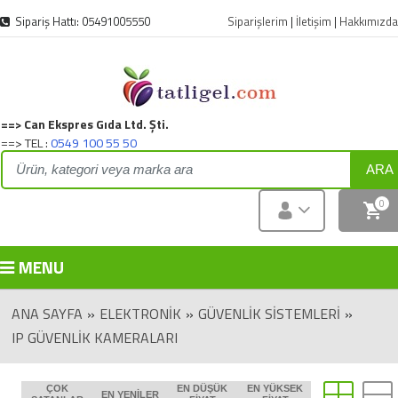
Sipariş Hattı: 05491005550
Siparişlerim
|
İletişim
|
Hakkımızda
==> Can Ekspres Gıda Ltd. Şti.
==> TEL :
0549 100 55 50
ARA
0
MENU
ANA SAYFA
»
ELEKTRONIK
»
GÜVENLİK SİSTEMLERİ
»
IP GÜVENLİK KAMERALARI
ÇOK
EN DÜŞÜK
EN YÜKSEK
EN YENILER