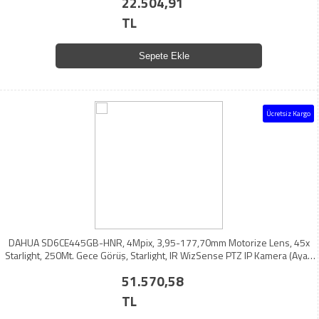
22.504,91
TL
Sepete Ekle
Ücretsiz Kargo
DAHUA SD6CE445GB-HNR, 4Mpix, 3,95-177,70mm Motorize Lens, 45x
Starlight, 250Mt. Gece Görüş, Starlight, IR WizSense PTZ IP Kamera (Ayak
Dahil)
51.570,58
TL