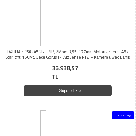
DAHUA SD5A245GB-HNR, 2Mpix, 3,95-177mm Motorize Lens, 45x
Starlight, 150Mt. Gece Görüş IR WizSense PTZ IP Kamera (Ayak Dahil)
36.938,57
TL
Sepete Ekle
Ücretsiz Kargo