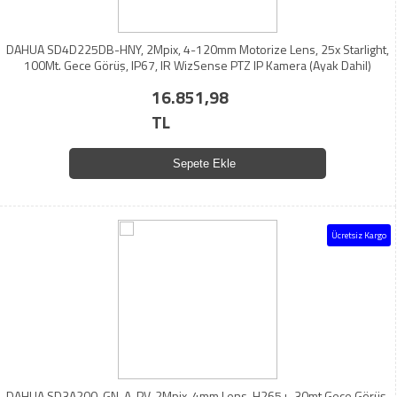
DAHUA SD4D225DB-HNY, 2Mpix, 4-120mm Motorize Lens, 25x Starlight,
100Mt. Gece Görüş, IP67, IR WizSense PTZ IP Kamera (Ayak Dahil)
16.851,98
TL
Sepete Ekle
Ücretsiz Kargo
DAHUA SD3A200-GN-A-PV, 2Mpix, 4mm Lens, H265+, 30mt Gece Görüş,