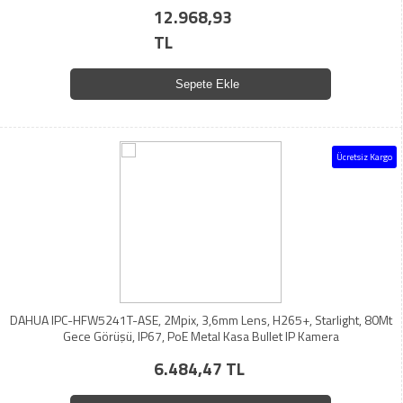
12.968,93
TL
Sepete Ekle
Ücretsiz Kargo
DAHUA IPC-HFW5241T-ASE, 2Mpix, 3,6mm Lens, H265+, Starlight, 80Mt
Gece Görüşü, IP67, PoE Metal Kasa Bullet IP Kamera
6.484,47 TL