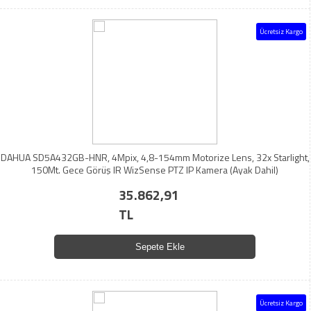
Ücretsiz Kargo
DAHUA SD5A432GB-HNR, 4Mpix, 4,8-154mm Motorize Lens, 32x Starlight,
150Mt. Gece Görüş IR WizSense PTZ IP Kamera (Ayak Dahil)
35.862,91
TL
Sepete Ekle
Ücretsiz Kargo