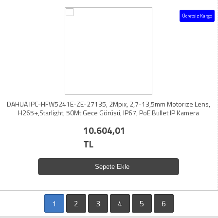
Ücretsiz Kargo
DAHUA IPC-HFW5241E-ZE-27135, 2Mpix, 2,7-13,5mm Motorize Lens,
H265+,Starlight, 50Mt Gece Görüşü, IP67, PoE Bullet IP Kamera
10.604,01
TL
Sepete Ekle
1
2
3
4
5
6