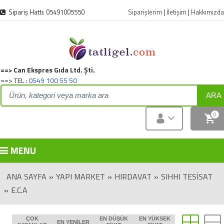
Sipariş Hattı: 05491005550
Siparişlerim
|
İletişim
|
Hakkımızda
==> Can Ekspres Gıda Ltd. Şti.
==> TEL :
0549 100 55 50
ARA
0
MENU
ANA SAYFA
»
YAPI MARKET
»
HIRDAVAT
»
SIHHI TESISAT
»
E.C.A
ÇOK
EN DÜŞÜK
EN YÜKSEK
EN YENILER