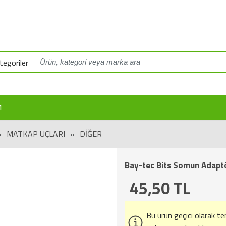
egoriler
M
»
MATKAP UÇLARI
»
DIĞER
Bay-tec Bits Somun Adapt
45,50
TL
Bu ürün geçici olarak t