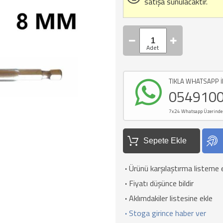
satışa sunulacaktır.
TIKLA WHATSAPP İ
054910
7x24 Whatsapp Üzerinden d
Sepete Ekle
·
Ürünü karşılaştırma listeme 
·
Fiyatı düşünce bildir
·
Aklımdakiler listesine ekle
·
Stoga girince haber ver