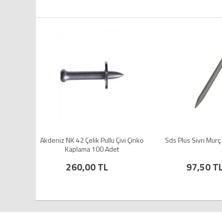
0X250 mm
Akdeniz NK 42 Çelik Pullu Çivi Çinko
Sds Plus Sivri Mur
Kaplama 100 Adet
260,00 TL
97,50 T