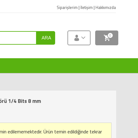
Siparişlerim
|
İletişim
|
Hakkımızda
0
ARA
örü 1/4 Bits 8 mm
emin edilememektedir.
Ürün temin edildiğinde tekrar