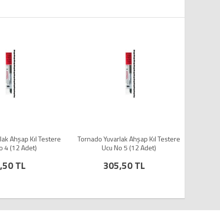
lak Ahşap Kıl Testere
Tornado Yuvarlak Ahşap Kıl Testere
SDS Plu
o 4 (12 Adet)
Ucu No 5 (12 Adet)
,50 TL
305,50 TL