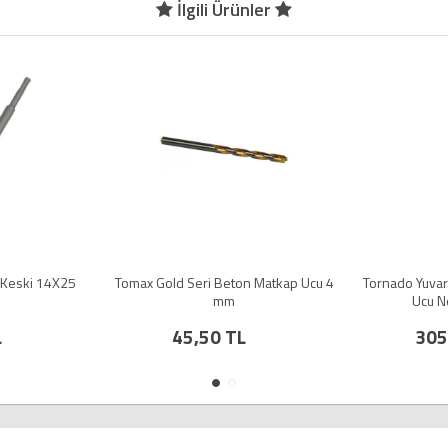
İlgili Ürünler
ç Keski 14X25
Tomax Gold Seri Beton Matkap Ucu 4
Tornado Yuvar
mm
Ucu N
L
45,50 TL
305