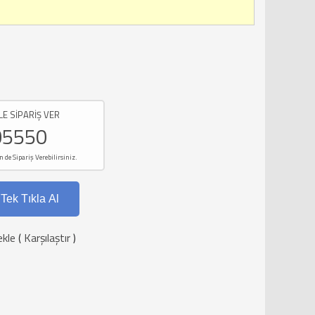
LE SİPARİŞ VER
05550
e Sipariş Verebilirsiniz.
Tek Tıkla Al
ekle
(
Karşılaştır
)