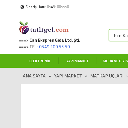
Sipariş Hattı: 05491005550
Tüm Kat
===> Can Ekspres Gıda Ltd. Şti.
===> TEL :
0549 100 55 50
ELEKTRONIK
YAPI MARKET
MODA VE GIYI
ANA SAYFA
»
YAPI MARKET
»
MATKAP UÇLARI